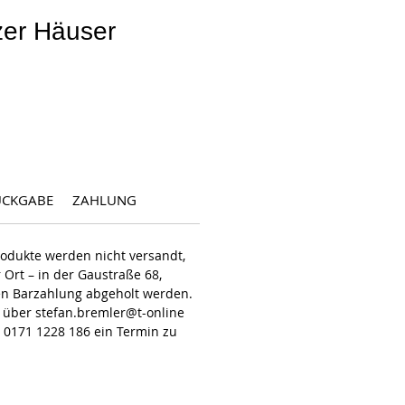
zer Häuser
s
ÜCKGABE
ZAHLUNG
odukte werden nicht versandt,
Ort – in der Gaustraße 68,
en Barzahlung abgeholt werden.
l über stefan.bremler@t-online
i 0171 1228 186 ein Termin zu