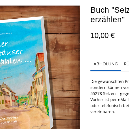
Buch "Sel
erzählen"
Prei
10,00 €
ABHOLUNG
R
Die gewünschten Pr
sondern können vor 
55278 Selzen – geg
Vorher ist per eMai
oder telefonisch be
vereinbaren.