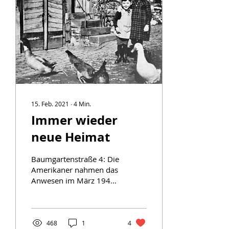
15. Feb. 2021
∙
4
Min.
Immer wieder
neue Heimat
Baumgartenstraße 4: Die
Amerikaner nahmen das
Anwesen im März 1945
in Besitz.
468
1
4