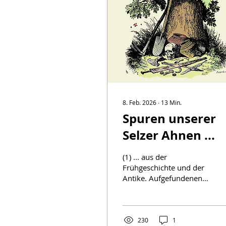
8. Feb. 2026
∙
13
Min.
Spuren unserer
Selzer Ahnen ...
(1) ... aus der
Frühgeschichte und der
Antike. Aufgefundenen
altertümlichen
"Bodenschätze" sind
Glücksfälle der Selzer
Geschichte und
230
1