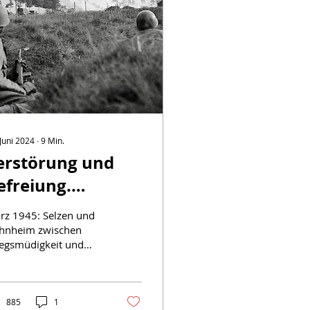
 Juni 2024
∙
9
Min.
erstörung und
efreiung.
riegsende in
rz 1945: Selzen und
elzen und
hnheim zwischen
iegsmüdigkeit und
ahnheim
dsiegträume. Eine
ronologie der
gischen letzten
egstage. (Teil 2)
885
1