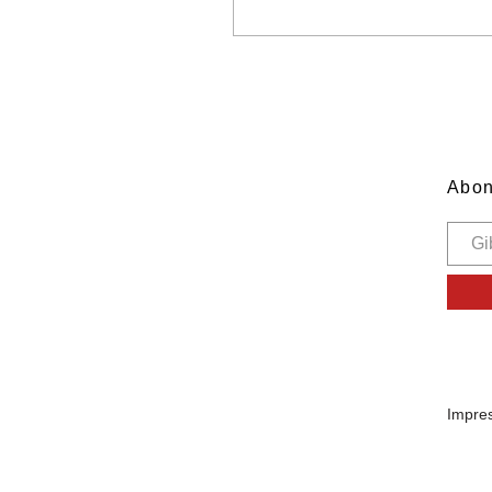
ermöglichen uns eine
kleine Zeitreise zu den
frühen Bewohnern
unseres Heimatfleckens.
Abon
Impre