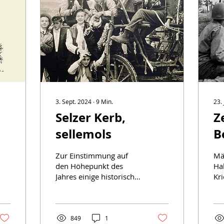
3. Sept. 2024
∙
9
Min.
23.
Selzer Kerb,
Z
sellemols
B
K
Zur Einstimmung auf
Mä
S
den Höhepunkt des
Ha
Jahres einige historische
Kr
H
Fakten, Begebenheiten
En
und Anekdoten zur
Ch
Selzer Kerb.
tra
Kri
849
1