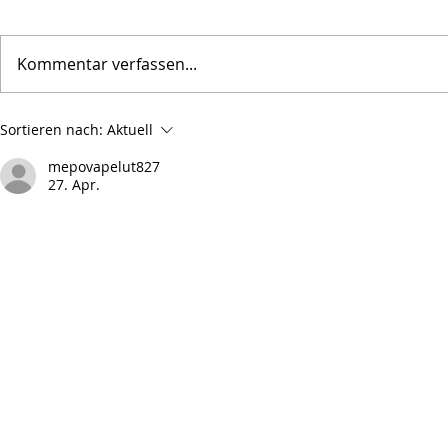
Kommentar verfassen...
Selzer Bub im Mainzer
Weinbergs
Sortieren nach:
Aktuell
Feuersturm
Schweineh
mepovapelut827
27. Apr.