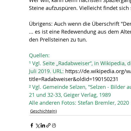
Wer will, kann beim nächsten Spaziergang
Steine aufzuspüren. Vielleicht findet sic
Übrigens: Auch wenn die Überschrift "De
... es ist eine Redewendung aus dem Alte
den Prellsteinen zu tun. 
Quellen:
¹ Vgl. 
Seite „Radabweiser“, in Wikipedia, d
Juli 2019. URL: 
https://de.wikipedia.org/
title=Radabweiser&oldid=190150231
² Vgl. Gemeinde Selzen, 
"Selzen - Bilder 
21 und 32-33, Geiger Verlag, 1989
Alle anderen Fotos: Stefan Bremler, 2020
Geschichte(n)