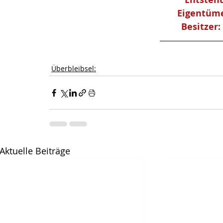
Eigentüme
Besitzer:
Überbleibsel:
Aktuelle Beiträge