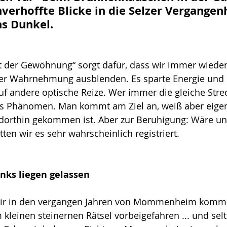
verhoffte Blicke in die Selzer Vergangen
ns Dunkel.
kt der Gewöhnung“ sorgt dafür, dass wir immer wiede
 der Wahrnehmung ausblenden. Es sparte Energie und 
uf andere optische Reize. Wer immer die gleiche Str
as Phänomen. Man kommt am Ziel an, weiß aber eigent
n dorthin gekommen ist. Aber zur Beruhigung: Wäre u
ten wir es sehr wahrscheinlich registriert.
nks liegen gelassen
wir in den vergangen Jahren von Mommenheim komme
kleinen steinernen Rätsel vorbeigefahren ... und sel