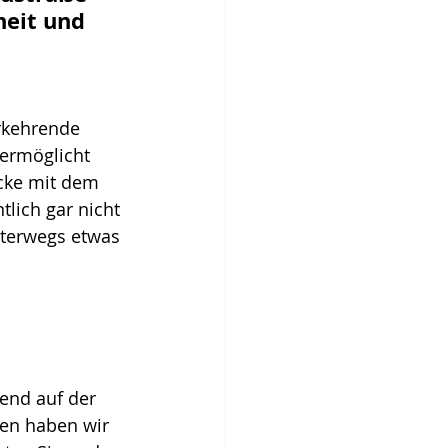
heit und 
rkehrende 
ermöglicht 
ecke mit dem 
lich gar nicht 
nterwegs etwas 
nd auf der 
ten haben wir 