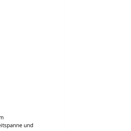
em 
eitspanne und 