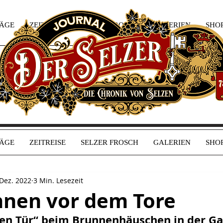
RÄGE
ZEITREISE
SELZER FROSCH
GALERIEN
SHO
RÄGE
ZEITREISE
SELZER FROSCH
GALERIEN
SHO
 Dez. 2022
3 Min. Lesezeit
nen vor dem Tore
nen Tür“ beim Brunnenhäuschen in der G