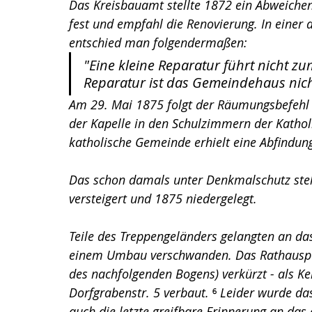
Das Kreisbauamt stellte 1872 ein Abweiche
fest und empfahl die Renovierung. In einer
entschied man folgendermaßen: 
"Eine kleine Reparatur führt nicht z
Reparatur ist das Gemeindehaus nich
Am 29. Mai 1875 folgt der Räumungsbefehl 
der Kapelle in den Schulzimmern der Kathol
katholische Gemeinde erhielt eine Abfindu
Das schon damals unter Denkmalschutz ste
versteigert und 1875 niedergelegt. 
Teile des Treppengeländers gelangten an das
einem Umbau verschwanden. Das Rathauspor
des nachfolgenden Bogens) verkürzt - als K
Dorfgrabenstr. 5 verbaut. 
⁶ 
Leider wurde das
auch die letzte greifbare Erinnerung an das