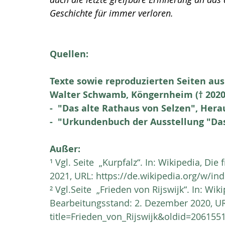
Geschichte für immer verloren.
Quellen:
Texte sowie reproduzierten Seiten aus
Walter Schwamb, Köngernheim († 2020) 
-  "Das alte Rathaus von Selzen", Her
-  "Urkundenbuch der Ausstellung "Das
Außer:
¹ Vgl. Seite  „Kurpfalz“. In: Wikipedia, Di
2021, URL: 
https://de.wikipedia.org/w/in
² Vgl.Seite  „Frieden von Rijswijk“. In: Wik
Bearbeitungsstand: 2. Dezember 2020, UR
title=Frieden_von_Rijswijk&oldid=206155