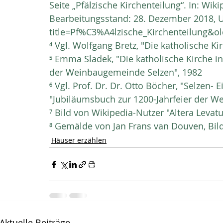
Seite „Pfälzische Kirchenteilung“. In: Wiki
Bearbeitungsstand: 28. Dezember 2018, U
title=Pf%C3%A4lzische_Kirchenteilung&o
⁴ Vgl. Wolfgang Bretz, "Die katholische Ki
⁵ Emma Sladek, "Die katholische Kirche in
der Weinbaugemeinde Selzen", 1982
⁶ Vgl. Prof. Dr. Dr. Otto Böcher, "Selzen- E
"Jubiläumsbuch zur 1200-Jahrfeier der W
⁷ Bild von Wikipedia-Nutzer "Altera Levatur
⁸ Gemälde von Jan Frans van Douven, Bild
Häuser erzählen
Aktuelle Beiträge