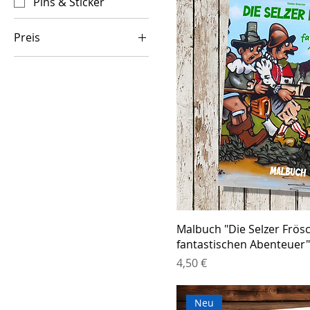
Pins & Sticker
Preis
0 €
11 €
Malbuch "Die Selzer Frösc
fantastischen Abenteuer
Preis
4,50 €
Neu