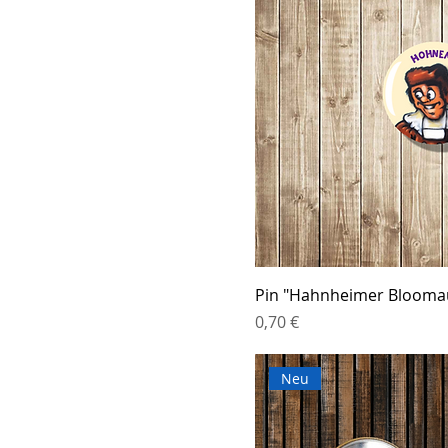
Pin "Hahnheimer Blooma
Preis
0,70 €
Neu