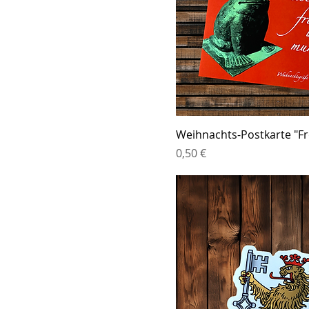
Weihnachts-Postkarte "F
Preis
0,50 €