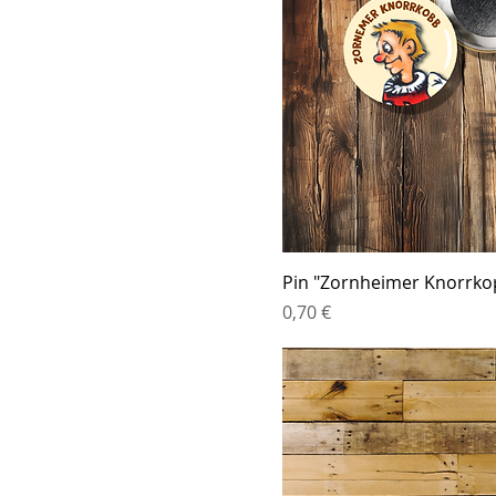
Pin "Zornheimer Knorrko
Preis
0,70 €