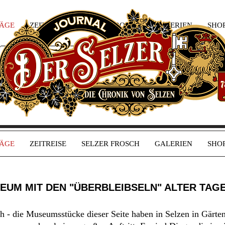
RÄGE
ZEITREISE
SELZER FROSCH
GALERIEN
SHO
RÄGE
ZEITREISE
SELZER FROSCH
GALERIEN
SHO
SEUM MIT DEN "ÜBERBLEIBSELN" ALTER TAG
ich - die Museumsstücke dieser Seite haben in Selzen in Gärt