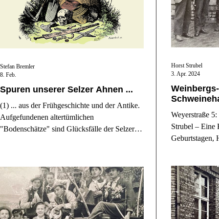
Horst Strubel
Stefan Bremler
3. Apr. 2024
8. Feb.
Weinbergs-
Spuren unserer Selzer Ahnen ...
Schweineh
(1) ... aus der Frühgeschichte und der Antike.
Weyerstraße 5:
Aufgefundenen altertümlichen
Strubel – Eine 
"Bodenschätze" sind Glücksfälle der Selzer
Geburtstagen, 
Geschichte und ermöglichen uns eine kleine
Besatzungen.
Zeitreise zu den frühen Bewohnern unseres
Heimatfleckens.