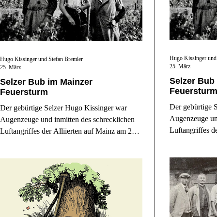
Hugo Kissinger und
Hugo Kissinger und Stefan Bremler
25. März
25. März
Selzer Bub
Selzer Bub im Mainzer
Feuerstur
Feuersturm
Der gebürtige 
Der gebürtige Selzer Hugo Kissinger war
Augenzeuge und
Augenzeuge und inmitten des schrecklichen
Luftangriffes d
Luftangriffes der Alliierten auf Mainz am 27.
Februar 1945. 
Februar 1945. Er erzählt uns von dem
schrecklichen E
schrecklichen Erlebnis und seiner verlorenen
Jugend in Hitle
Jugend in Hitlers letztem Aufgebot. (Selzer
Häuser erzähle
Häuser erzählen: Gaustraße 27 und
Kaiserstraße 8)
Kaiserstraße 8)