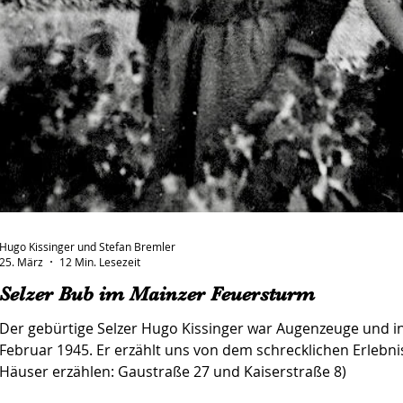
Hugo Kissinger und Stefan Bremler
25. März
12 Min. Lesezeit
Selzer Bub im Mainzer Feuersturm
Der gebürtige Selzer Hugo Kissinger war Augenzeuge und inm
Februar 1945. Er erzählt uns von dem schrecklichen Erlebnis
Häuser erzählen: Gaustraße 27 und Kaiserstraße 8)