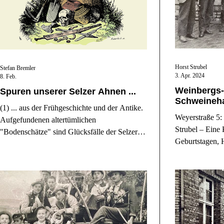
Horst Strubel
Stefan Bremler
3. Apr. 2024
8. Feb.
Weinbergs-
Spuren unserer Selzer Ahnen ...
Schweineh
(1) ... aus der Frühgeschichte und der Antike.
Weyerstraße 5:
Aufgefundenen altertümlichen
Strubel – Eine 
"Bodenschätze" sind Glücksfälle der Selzer
Geburtstagen, 
Geschichte und ermöglichen uns eine kleine
Besatzungen.
Zeitreise zu den frühen Bewohnern unseres
Heimatfleckens.