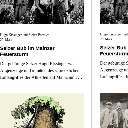
Hugo Kissinger und
Hugo Kissinger und Stefan Bremler
25. März
25. März
Selzer Bub
Selzer Bub im Mainzer
Feuerstur
Feuersturm
Der gebürtige 
Der gebürtige Selzer Hugo Kissinger war
Augenzeuge und
Augenzeuge und inmitten des schrecklichen
Luftangriffes d
Luftangriffes der Alliierten auf Mainz am 27.
Februar 1945. 
Februar 1945. Er erzählt uns von dem
schrecklichen E
schrecklichen Erlebnis und seiner verlorenen
Jugend in Hitle
Jugend in Hitlers letztem Aufgebot. (Selzer
Häuser erzähle
Häuser erzählen: Gaustraße 27 und
Kaiserstraße 8)
Kaiserstraße 8)