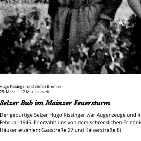
Hugo Kissinger und Stefan Bremler
25. März
12 Min. Lesezeit
Selzer Bub im Mainzer Feuersturm
Der gebürtige Selzer Hugo Kissinger war Augenzeuge und inm
Februar 1945. Er erzählt uns von dem schrecklichen Erlebnis
Häuser erzählen: Gaustraße 27 und Kaiserstraße 8)