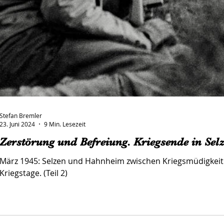
Stefan Bremler
23. Juni 2024
9 Min. Lesezeit
Zerstörung und Befreiung. Kriegsende in Se
März 1945: Selzen und Hahnheim zwischen Kriegsmüdigkeit 
Kriegstage. (Teil 2)